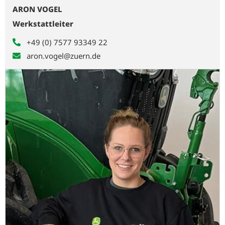
ARON VOGEL
Werkstattleiter
+49 (0) 7577 93349 22
aron.vogel@zuern.de